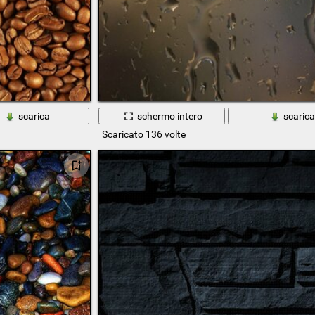
scarica
schermo intero
scaric
Scaricato 136 volte