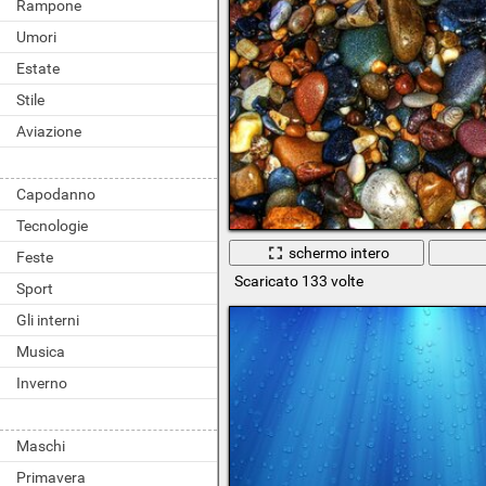
Rampone
Umori
Estate
Stile
Aviazione
Capodanno
Tecnologie
schermo intero
Feste
Scaricato 133 volte
Sport
Gli interni
Musica
Inverno
Maschi
Primavera