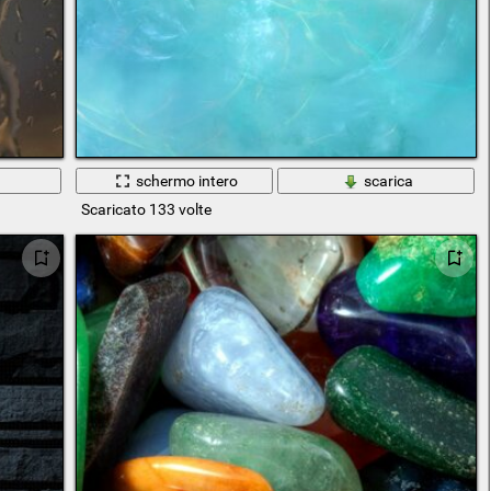
a
schermo intero
scarica
Scaricato 133 volte