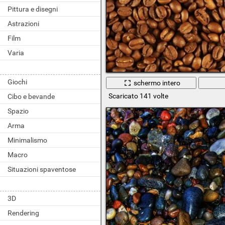
Pittura e disegni
Astrazioni
Film
Varia
Giochi
schermo intero
Scaricato 141 volte
Cibo e bevande
Spazio
Arma
Minimalismo
Macro
Situazioni spaventose
3D
Rendering