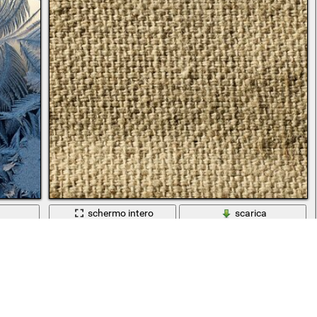
a
schermo intero
scarica
Scaricato 126 volte