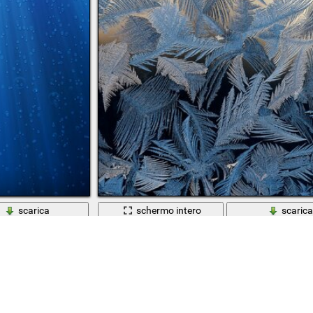
scarica
schermo intero
scaric
Scaricato 127 volte