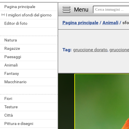
Pagina principale
Menu
I migliori sfondi del giorno
Pagina principale
/
Animali
/
sfo
Editor di foto
Natura
Ragazze
Tag:
gruccione dorato
,
gruccion
Paesaggi
Animali
Fantasy
Macchinario
Fiori
Testure
Città
Pittura e disegni