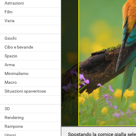
Astrazioni
Film
Varia
Giochi
Cibo e bevande
Spazio
Arma
Minimalismo
Macro
Situazioni spaventose
3D
Rendering
Rampone
Spostando la cornice gialla sel
Umori