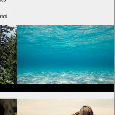
ndo
rati ↓