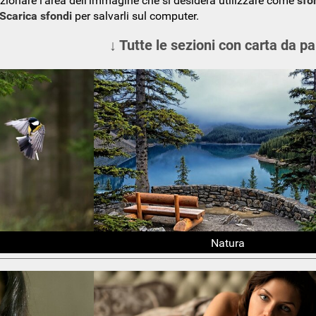
ezionare l'area dell'immagine che si desidera utilizzare come
sfo
Scarica sfondi
per salvarli sul computer.
↓ Tutte le sezioni con carta da pa
Natura