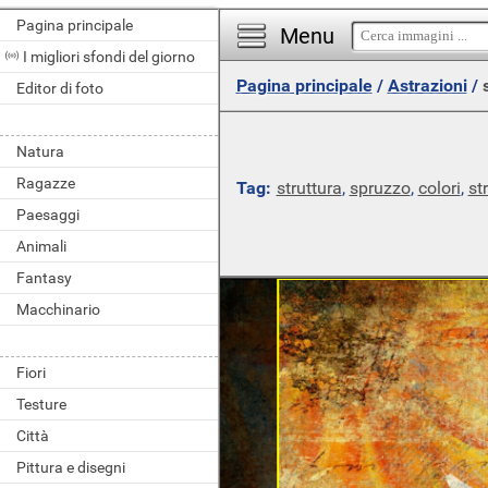
Pagina principale
Menu
I migliori sfondi del giorno
Pagina principale
/
Astrazioni
/
Editor di foto
Natura
Ragazze
Tag:
struttura
,
spruzzo
,
colori
,
st
Paesaggi
Animali
Fantasy
Macchinario
Fiori
Testure
Città
Pittura e disegni