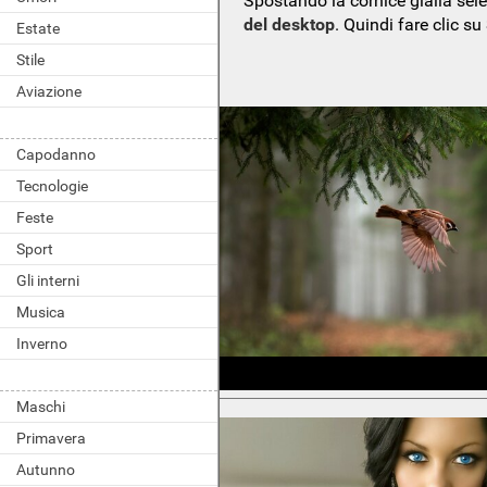
Spostando la cornice gialla sel
del desktop
. Quindi fare clic su
Estate
Stile
Aviazione
Capodanno
Tecnologie
Feste
Sport
Gli interni
Musica
Inverno
Maschi
Primavera
Autunno