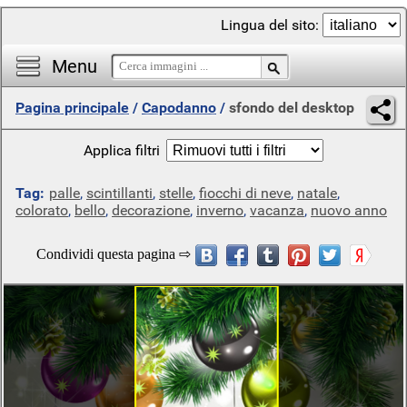
Lingua del sito:
Menu
Pagina principale
/
Capodanno
/
sfondo del desktop
Applica filtri
Tag:
palle
,
scintillanti
,
stelle
,
fiocchi di neve
,
natale
,
colorato
,
bello
,
decorazione
,
inverno
,
vacanza
,
nuovo anno