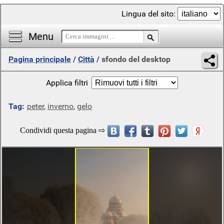
Lingua del sito:
Menu
Pagina principale
/
Città
/
sfondo del desktop
Applica filtri
Tag:
peter
,
inverno
,
gelo