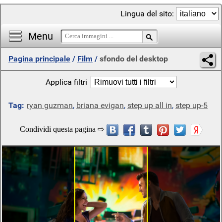
Lingua del sito:
Menu
Pagina principale
/
Film
/
sfondo del desktop
Applica filtri
Tag:
ryan guzman
,
briana evigan
,
step up all in
,
step up-5