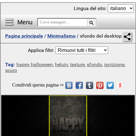
Lingua del sito:
Menu
Pagina principale
/
Minimalismo
/
sfondo del desktop
Applica filtri
Tag:
happy halloween
,
heluin
,
texture
,
sfondo
,
iscrizione
,
scuro