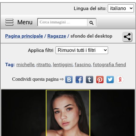
Lingua del sito:
Menu
Pagina principale
/
Ragazze
/
sfondo del desktop
Applica filtri
Tag:
michelle
,
ritratto
,
lentiggini
,
fascino
,
fotografia fiend