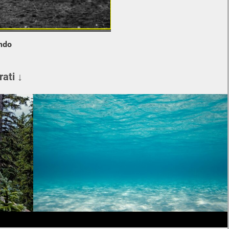
ndo
rati ↓