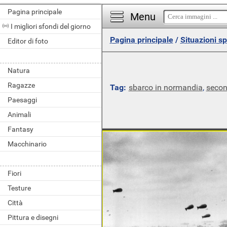
Pagina principale
Menu
I migliori sfondi del giorno
Pagina principale
/
Situazioni s
Editor di foto
Natura
Ragazze
Tag:
sbarco in normandia
,
secon
Paesaggi
Animali
Fantasy
Macchinario
Fiori
Testure
Città
Pittura e disegni