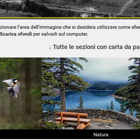
ezionare l'area dell'immagine che si desidera utilizzare come
sfo
Scarica sfondi
per salvarli sul computer.
↓ Tutte le sezioni con carta da pa
Natura