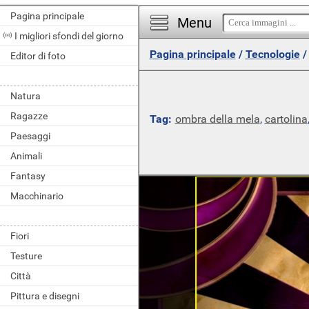
Pagina principale
Menu
I migliori sfondi del giorno
Pagina principale
/
Tecnologie
Editor di foto
Natura
Ragazze
Tag:
ombra della mela
,
cartolina
Paesaggi
Animali
Fantasy
Macchinario
Fiori
Testure
Città
Pittura e disegni