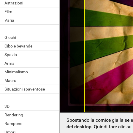
Astrazioni
Film
Varia
Giochi
Cibo e bevande
Spazio
Arma
Minimalismo
Macro
Situazioni spaventose
3D
Rendering
Spostando la cornice gialla sel
Rampone
del desktop
. Quindi fare clic su
Umori