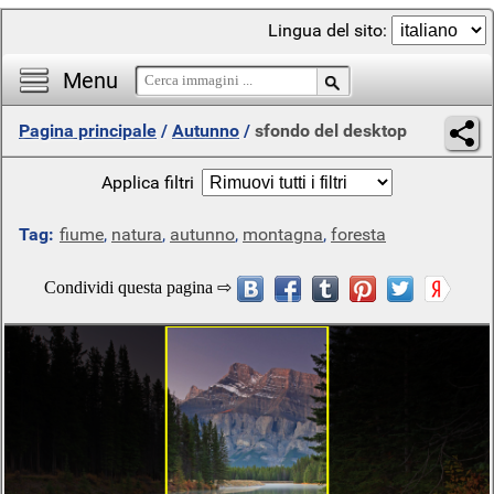
Lingua del sito:
Menu
Pagina principale
/
Autunno
/
sfondo del desktop
Applica filtri
Tag:
fiume
,
natura
,
autunno
,
montagna
,
foresta