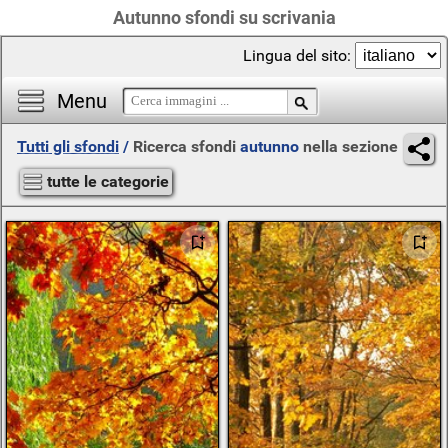
Autunno sfondi su scrivania
Lingua del sito:
Menu
Tutti gli sfondi
/
Ricerca sfondi
autunno
nella sezione
tutte le categorie