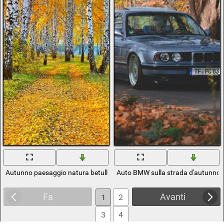
Autunno paesaggio natura betulla con foglie gialle
Auto BMW sulla strada d'autunno
Fa
Avanti
1
2
3
4