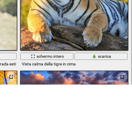
a
schermo intero
scarica
trada estiva
Vista calma della tigre in cima