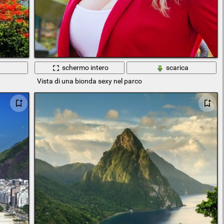
a
schermo intero
scarica
Vista di una bionda sexy nel parco