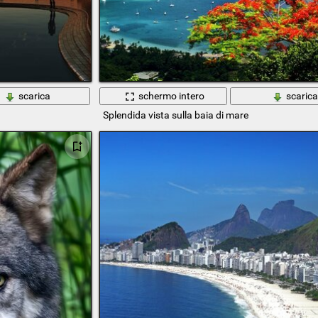
scarica
schermo intero
scaric
Splendida vista sulla baia di mare