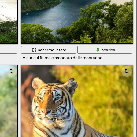
a
schermo intero
scarica
Vista sul fiume circondato dalle montagne