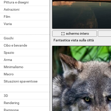
Pittura e disegni
Astrazioni
Film
Varia
schermo intero
Giochi
Fantastica vista sulla città
Cibo e bevande
Spazio
Arma
Minimalismo
Macro
Situazioni spaventose
3D
Rendering
Rampone