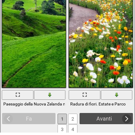
Paesaggio della Nuova Zelanda natura estate
Radura di fiori. Estate e Parco
Fa
Avanti
1
2
3
4