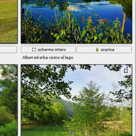
a
schermo intero
scarica
Alberi ed erba vicino al lago