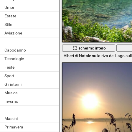
Umori
Estate
Stile
Aviazione
schermo intero
Capodanno
Alberi di Natale sulla riva del Lago s
Tecnologie
Feste
Sport
Gli interni
Musica
Inverno
Maschi
Primavera