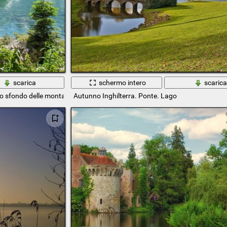
scarica
schermo intero
scaric
ullo sfondo delle montagne
Autunno Inghilterra. Ponte. Lago