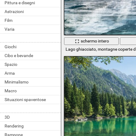
Pittura e disegni
Astrazioni
Film
Varia
schermo intero
Giochi
Lago ghiacciato, montagne coperte di 
Cibo e bevande
Spazio
Arma
Minimalismo
Macro
Situazioni spaventose
3D
Rendering
Rampone