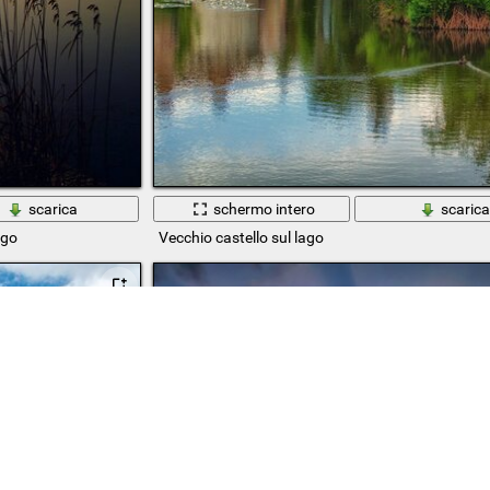
scarica
schermo intero
scaric
ago
Vecchio castello sul lago