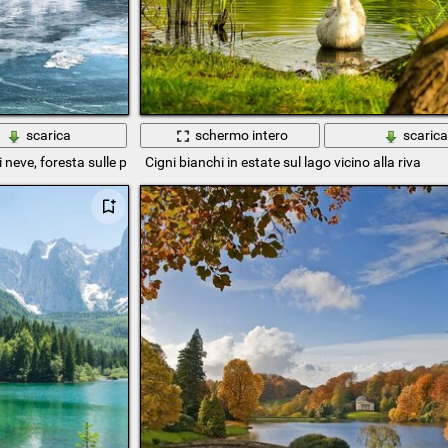
scarica
schermo intero
scaric
neve, foresta sulle pendici delle montagne. Giornata di sole
Cigni bianchi in estate sul lago vicino alla riva