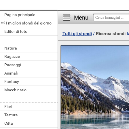
Pagina principale
Menu
I migliori sfondi del giorno
Editor di foto
Tutti gli sfondi
/
Ricerca sfondi
l
Natura
Ragazze
Paesaggi
Animali
Fantasy
Macchinario
Fiori
Testure
Città