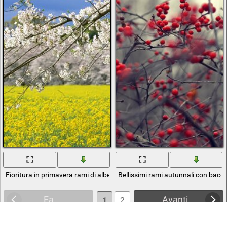
Fioritura in primavera rami di alberoa
Bellissimi rami autunnali con bacc
Fa
Avanti
1
2
3
4