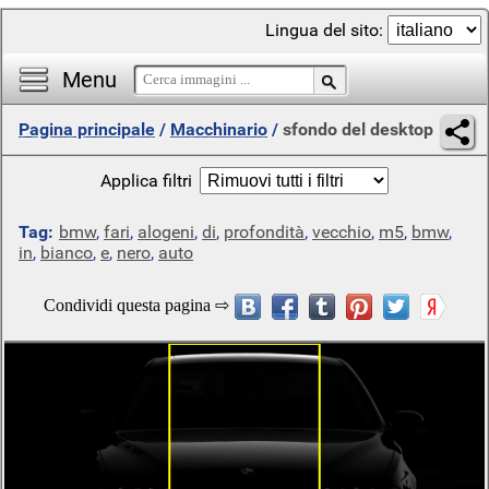
Lingua del sito:
Menu
Pagina principale
/
Macchinario
/
sfondo del desktop
Applica filtri
Tag:
bmw
,
fari
,
alogeni
,
di
,
profondità
,
vecchio
,
m5
,
bmw
,
in
,
bianco
,
e
,
nero
,
auto