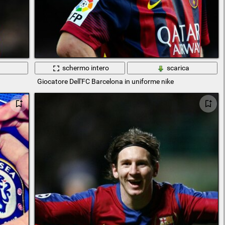
a
schermo intero
scarica
Giocatore Dell'FC Barcelona in uniforme nike