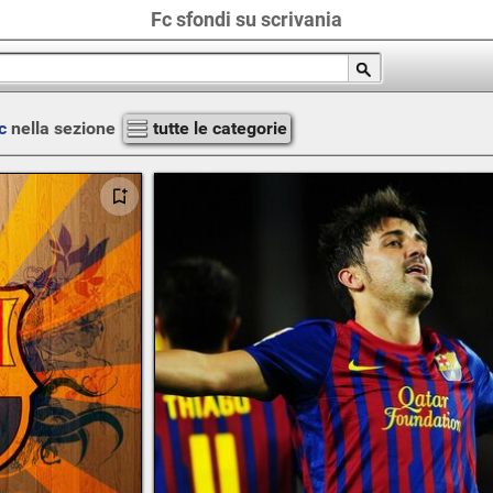
Fc sfondi su scrivania
c
nella sezione
tutte le categorie