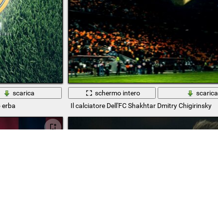
scarica
schermo intero
scaric
 erba
Il calciatore Dell'FC Shakhtar Dmitry Chigirinsky