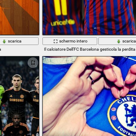
scarica
schermo intero
scaric
a
Il calciatore Dell'FC Barcelona gesticola la perdita