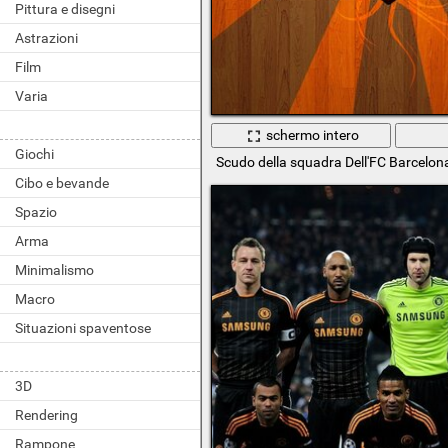
Pittura e disegni
Astrazioni
Film
Varia
schermo intero
Giochi
Scudo della squadra Dell'FC Barcelon
Cibo e bevande
Spazio
Arma
Minimalismo
Macro
Situazioni spaventose
3D
Rendering
Rampone