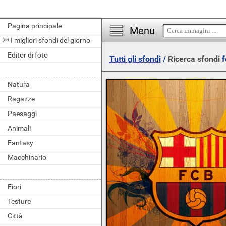
Pagina principale
Menu
I migliori sfondi del giorno
Editor di foto
Tutti gli sfondi
/
Ricerca sfondi
f
Natura
Ragazze
Paesaggi
Animali
Fantasy
Macchinario
Fiori
Testure
Città