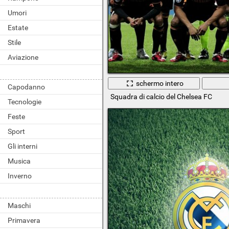
Umori
Estate
Stile
Aviazione
schermo intero
Capodanno
Squadra di calcio del Chelsea FC
Tecnologie
Feste
Sport
Gli interni
Musica
Inverno
Maschi
Primavera