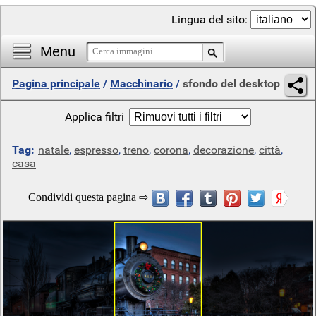
Lingua del sito:
Menu
Pagina principale
/
Macchinario
/
sfondo del desktop
Applica filtri
Tag:
natale
,
espresso
,
treno
,
corona
,
decorazione
,
città
,
casa