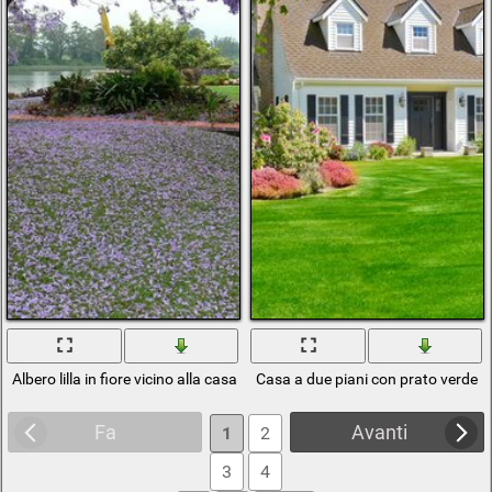
Albero lilla in fiore vicino alla casa sul lago
Casa a due piani con prato verde
Fa
Avanti
1
2
3
4