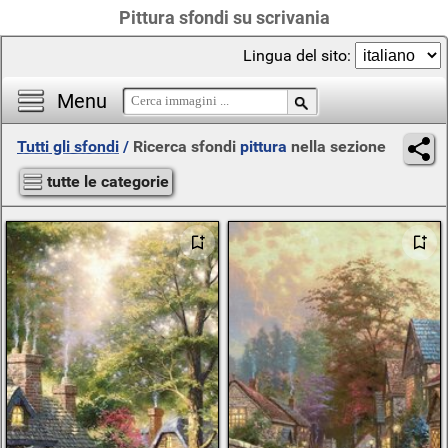
Pittura sfondi su scrivania
Lingua del sito:
Menu
Tutti gli sfondi
/
Ricerca sfondi
pittura
nella sezione
tutte le categorie