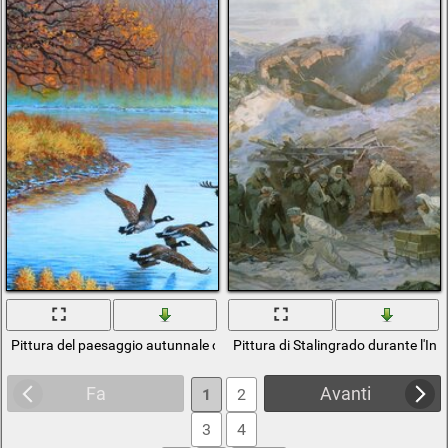
Pittura del paesaggio autunnale con il fiume e gli uccelli
Pittura di Stalingrado durante l'In
Fa
Avanti
1
2
3
4