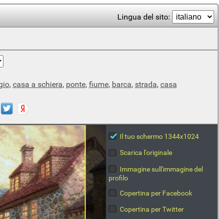
Lingua del sito:
gio
,
casa a schiera
,
ponte
,
fiume
,
barca
,
strada
,
casa
Il tuo schermo 1344x1024
Scarica l'originale
Immagine sull'immagine del
profilo
Copertina per Facebook
Copertina per Twitter