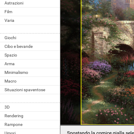
Astrazioni
Film
Varia
Giochi
Cibo e bevande
Spazio
Arma
Minimalismo
Macro
Situazioni spaventose
3D
Rendering
Rampone
Spostando la cornice gialla sel
Umori