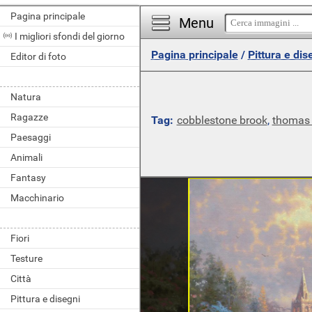
Pagina principale
Menu
I migliori sfondi del giorno
Pagina principale
/
Pittura e dis
Editor di foto
Natura
Ragazze
Tag:
cobblestone brook
,
thomas 
Paesaggi
Animali
Fantasy
Macchinario
Fiori
Testure
Città
Pittura e disegni