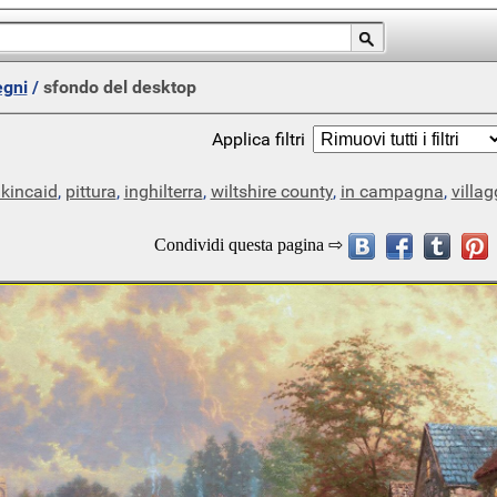
egni
/
sfondo del desktop
Applica filtri
kincaid
,
pittura
,
inghilterra
,
wiltshire county
,
in campagna
,
villag