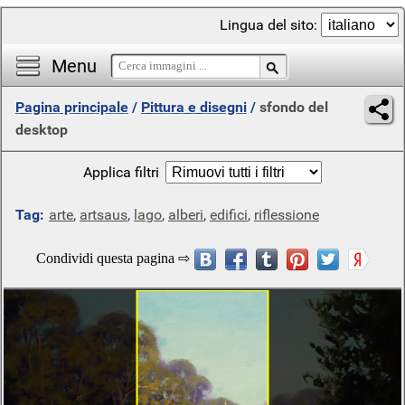
Lingua del sito:
Menu
Pagina principale
/
Pittura e disegni
/
sfondo del
desktop
Applica filtri
Tag:
arte
,
artsaus
,
lago
,
alberi
,
edifici
,
riflessione