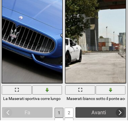
La Maserati sportiva corre lungo la strada degli antenati
Maserati bianco sotto il ponte acca
Fa
Avanti
1
2
3
4