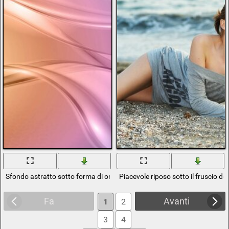
Sfondo astratto sotto forma di onde arcobaleno multicolore
Piacevole riposo sotto il fruscio de
Fa
Avanti
1
2
3
4