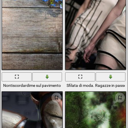
Nontiscordardime sul pavimento della passerella blu
Sfilata di moda. Ragazze in passer