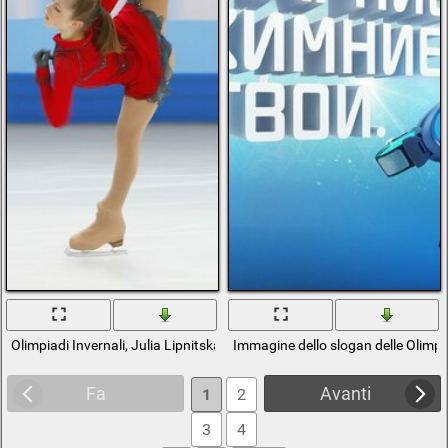
Olimpiadi Invernali, Julia Lipnitskaya
Immagine dello slogan delle Olimpi
Fa
Avanti
1
2
3
4