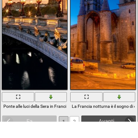
Ponte alle luci della Sera in Francia
La Francia notturna è il sogno di o
Fa
Avanti
1
2
3
4